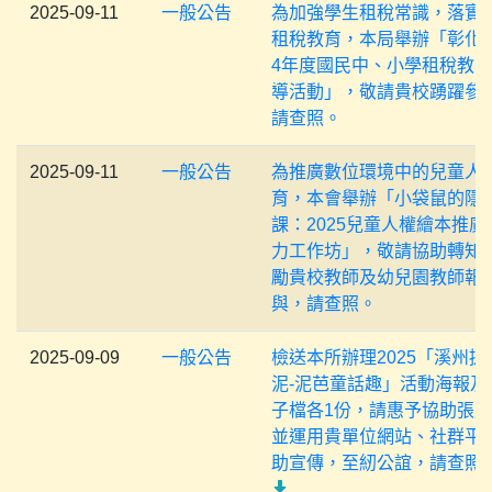
2025-09-11
一般公告
為加強學生租稅常識，落實
租稅教育，本局舉辦「彰化縣
4年度國民中、小學租稅教
導活動」，敬請貴校踴躍參
請查照。
2025-09-11
一般公告
為推廣數位環境中的兒童人
育，本會舉辦「小袋鼠的隱
課：2025兒童人權繪本推廣
力工作坊」，敬請協助轉知
勵貴校教師及幼兒園教師報
與，請查照。
2025-09-09
一般公告
檢送本所辦理2025「溪州提
泥-泥芭童話趣」活動海報及
子檔各1份，請惠予協助張
並運用貴單位網站、社群平
助宣傳，至紉公誼，請查照