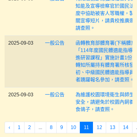
知能及宣導檢察官於國民法
度中協助被害人等職權，製
關宣導短片，請貴校推廣運
請查照。
2025-09-03
一般公告
函轉教育部體育署(下稱體育
「114年度國民體適能指導
進研習課程」實施計畫1份
轉知所屬持有體育署所核發
初、中級國民體適能指導員
者踴躍報名參加，請查照。
2025-09-03
一般公告
為維護校園環境衛生與師生
安全，請避免於校園內飼養
食鴿子，請查照。
‹
1
2
...
8
9
10
11
12
13
14