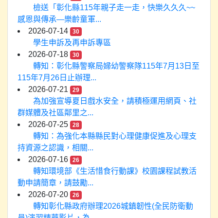
檢送「彰化縣115年親子走一走，快樂久久久~~
感恩與傳承—樂齡童軍...
2026-07-14
30
學生申訴及再申訴專區
2026-07-18
30
轉知：彰化縣警察局婦幼警察隊115年7月13日至
115年7月26日止辦理...
2026-07-21
29
為加強宣導夏日戲水安全，請積極運用網頁、社
群媒體及社區鄰里之...
2026-07-25
28
轉知：為強化本縣縣民對心理健康促進及心理支
持資源之認識，相關...
2026-07-16
26
轉知環境部《生活惜食行動課》校園課程試教活
動申請簡章，請鼓勵...
2026-07-20
26
轉知彰化縣政府辦理2026城鎮韌性(全民防衛動
員)演習精華影片，為...