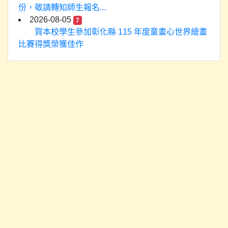
份，敬請轉知師生報名...
2026-08-05
7
賀本校學生參加彰化縣 115 年度童畫心世界繪畫
比賽得獎榮獲佳作