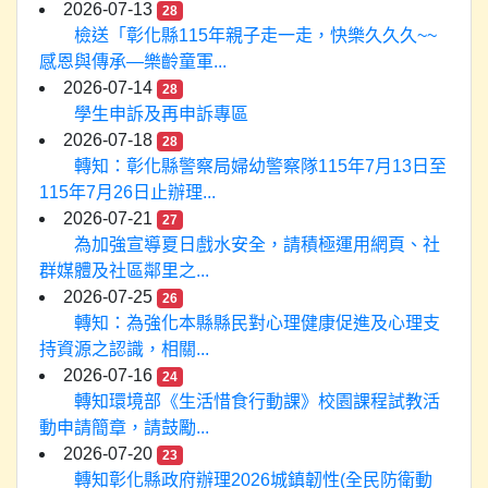
2026-07-13
28
檢送「彰化縣115年親子走一走，快樂久久久~~
感恩與傳承—樂齡童軍...
2026-07-14
28
學生申訴及再申訴專區
2026-07-18
28
轉知：彰化縣警察局婦幼警察隊115年7月13日至
115年7月26日止辦理...
2026-07-21
27
為加強宣導夏日戲水安全，請積極運用網頁、社
群媒體及社區鄰里之...
2026-07-25
26
轉知：為強化本縣縣民對心理健康促進及心理支
持資源之認識，相關...
2026-07-16
24
轉知環境部《生活惜食行動課》校園課程試教活
動申請簡章，請鼓勵...
2026-07-20
23
轉知彰化縣政府辦理2026城鎮韌性(全民防衛動