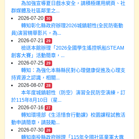
為加強宣導夏日戲水安全，請積極運用網頁、社
群媒體及社區鄰里之...
2026-07-20
30
轉知彰化縣政府辦理2026城鎮韌性(全民防衛動
員)演習精華影片，為...
2026-07-21
29
檢送本館辦理「2026全國學生遙控帆船STEAM
創客大賽」活動簡章，...
2026-07-25
29
轉知：為強化本縣縣民對心理健康促進及心理支
持資源之認識，相關...
2026-08-07
28
本年度城鎮韌性（防空）演習全民防空演練，訂
於115年8月10日（星...
2026-07-16
27
轉知環境部《生活惜食行動課》校園課程試教活
動申請簡章，請鼓勵...
2026-07-30
26
轉知南投縣政府辦理「115年全國社區童軍大露