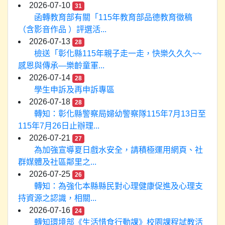
2026-07-10
31
函轉教育部有關「115年教育部品德教育徵稿
（含影音作品 ）評選活...
2026-07-13
28
檢送「彰化縣115年親子走一走，快樂久久久~~
感恩與傳承—樂齡童軍...
2026-07-14
28
學生申訴及再申訴專區
2026-07-18
28
轉知：彰化縣警察局婦幼警察隊115年7月13日至
115年7月26日止辦理...
2026-07-21
27
為加強宣導夏日戲水安全，請積極運用網頁、社
群媒體及社區鄰里之...
2026-07-25
26
轉知：為強化本縣縣民對心理健康促進及心理支
持資源之認識，相關...
2026-07-16
24
轉知環境部《生活惜食行動課》校園課程試教活