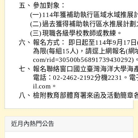
五、
參加對象：
(一)
114年獲補助執行區域水域推展
(二)
過去獲得補助執行區水推展計劃
(三)
現職各級學校教師或教練。
六、
報名方式： 即日起至114年9月17日
為限(每組15人)，請逕上網報名(網址：http
com/rid=30500b56891739430292)
七、
報名聯絡窗口國立臺灣海洋大學海產
電話：02-2462-2192分機2231。電子
il.com。
八、
檢附教育部體育署來函及活動簡章各
近月內熱門公告