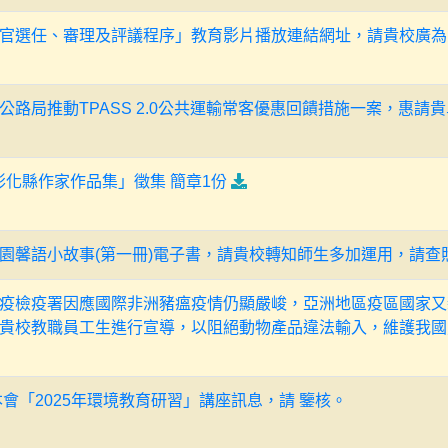
官選任、審理及評議程序」教育影片播放連結網址，請貴校廣為
公路局推動TPASS 2.0公共運輸常客優惠回饋措施一案，惠請
彰化縣作家作品集」徵集 簡章1份
園馨語小故事(第一冊)電子書，請貴校轉知師生多加運用，請查
疫檢疫署因應國際非洲豬瘟疫情仍顯嚴峻，亞洲地區疫區國家又
貴校教職員工生進行宣導，以阻絕動物產品違法輸入，維護我國
會「2025年環境教育研習」講座訊息，請 鑒核。