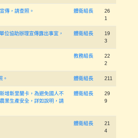
宣傳，請查照。
體衛組長
26
1
貴單位協助辦理宣傳露出事宜，
體衛組長
19
3
教務組長
22
2
照。
體衛組長
211
新增斯里蘭卡，為避免國人不
體衛組長
29
農業生產安全，詳如說明，請
9
體衛組長
21
4