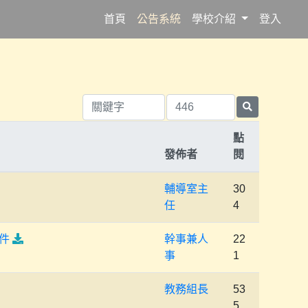
(current)
首頁
公告系統
學校介紹
登入
點
發佈者
閱
輔導室主
30
任
4
件
幹事兼人
22
事
1
教務組長
53
5