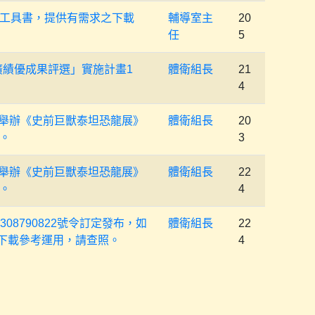
工具書，提供有需求之下載
輔導室主
20
任
5
廣績優成果評選」實施計畫1
體衛組長
21
4
展區舉辦《史前巨獸泰坦恐龍展》
體衛組長
20
。
3
展區舉辦《史前巨獸泰坦恐龍展》
體衛組長
22
。
4
08790822號令訂定發布，如
體衛組長
22
ont/）下載參考運用，請查照。
4