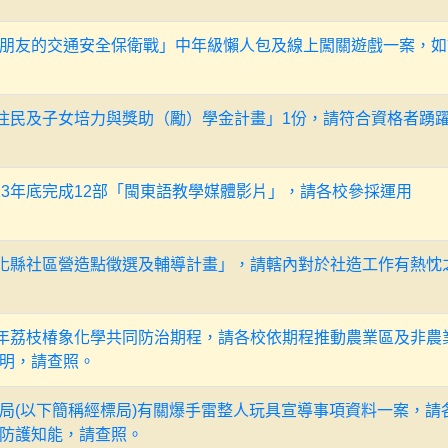
朋友的交通安全保衛戰」中年級懶人包及線上闖關遊戲一案，如
新住民及子女培力與獎助（勵）學金計畫」1份，請符合資格者踴
13年底完成12部「閩東語教學媒體影片」，請各校參採運用
彰化縣社區營造點徵選及輔導計畫」，請轄內對於社造工作有熱忱
4年荔枝椿象化學共同防治期程，請各校依期程推動農業區及非農
明，請查照。
局(以下簡稱經標局)有關爆手雷整人玩具宣導事項資料一案，請
防護知能，請查照。