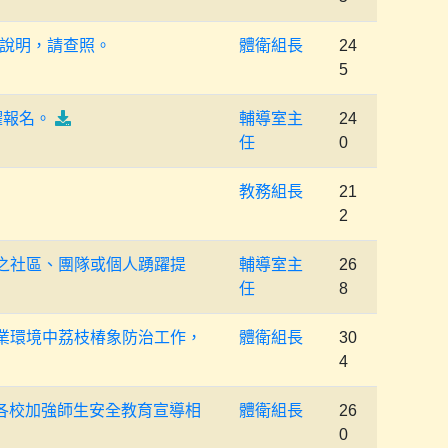
說明，請查照。
體衛組長
24
5
躍報名。
輔導室主
24
任
0
教務組長
21
2
之社區、團隊或個人踴躍提
輔導室主
26
任
8
業環境中荔枝椿象防治工作，
體衛組長
30
4
各校加強師生安全教育宣導相
體衛組長
26
0