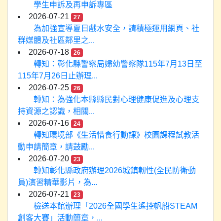
學生申訴及再申訴專區
2026-07-21
27
為加強宣導夏日戲水安全，請積極運用網頁、社
群媒體及社區鄰里之...
2026-07-18
26
轉知：彰化縣警察局婦幼警察隊115年7月13日至
115年7月26日止辦理...
2026-07-25
26
轉知：為強化本縣縣民對心理健康促進及心理支
持資源之認識，相關...
2026-07-16
24
轉知環境部《生活惜食行動課》校園課程試教活
動申請簡章，請鼓勵...
2026-07-20
23
轉知彰化縣政府辦理2026城鎮韌性(全民防衛動
員)演習精華影片，為...
2026-07-21
23
檢送本館辦理「2026全國學生遙控帆船STEAM
創客大賽」活動簡章，...