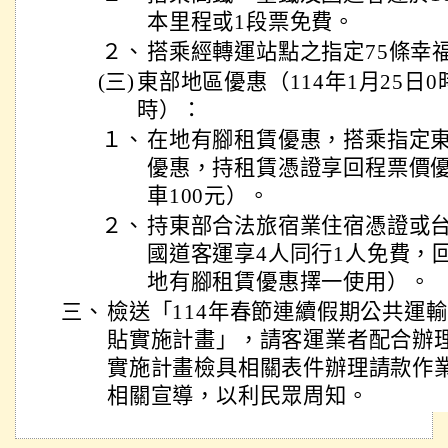
本里程或1段票免費。
２、
搭乘經轉運站點之指定75條幸
(三)
東部地區優惠（114年1月25日0時
時）：
１、
在地有腳租賃優惠，搭乘指定
優惠，持租賃憑證享回程票價優
車100元）。
２、
持東部合法旅宿業住宿憑證或
國道客運享4人同行1人免費，回
地有腳租賃優惠擇一使用）。
三、
檢送「114年春節連續假期公共運
貼實施計畫」，請客運業者配合辦
實施計畫檢具相關表件辦理請款作
相關宣導，以利民眾周知。