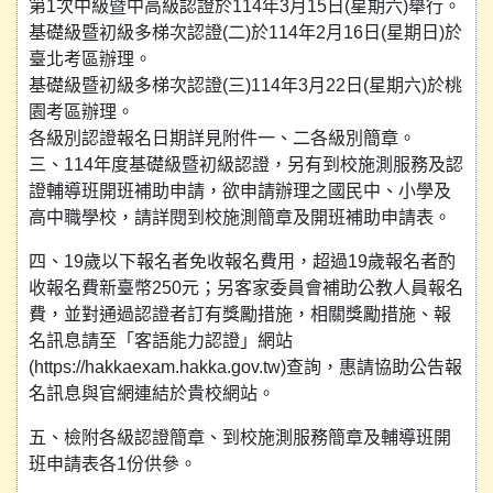
第1次中級暨中高級認證於114年3月15日(星期六)舉行。
基礎級暨初級多梯次認證(二)於114年2月16日(星期日)於
臺北考區辦理。
基礎級暨初級多梯次認證(三)114年3月22日(星期六)於桃
園考區辦理。
各級別認證報名日期詳見附件一、二各級別簡章。
三、114年度基礎級暨初級認證，另有到校施測服務及認
證輔導班開班補助申請，欲申請辦理之國民中、小學及
高中職學校，請詳閱到校施測簡章及開班補助申請表。
四、19歲以下報名者免收報名費用，超過19歲報名者酌
收報名費新臺幣250元；另客家委員會補助公教人員報名
費，並對通過認證者訂有獎勵措施，相關獎勵措施、報
名訊息請至「客語能力認證」網站
(https://hakkaexam.hakka.gov.tw)查詢，惠請協助公告報
名訊息與官網連結於貴校網站。
五、檢附各級認證簡章、到校施測服務簡章及輔導班開
班申請表各1份供參。