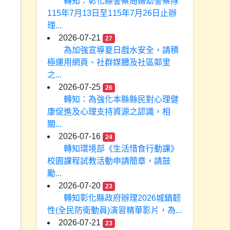
轉知：彰化縣警察局婦幼警察隊
115年7月13日至115年7月26日止辦
理...
2026-07-21
27
為加強宣導夏日戲水安全，請積
極運用網頁、社群媒體及社區鄰里
之...
2026-07-25
26
轉知：為強化本縣縣民對心理健
康促進及心理支持資源之認識，相
關...
2026-07-16
24
轉知環境部《生活惜食行動課》
校園課程試教活動申請簡章，請鼓
勵...
2026-07-20
23
轉知彰化縣政府辦理2026城鎮韌
性(全民防衛動員)演習精華影片，為...
2026-07-21
23