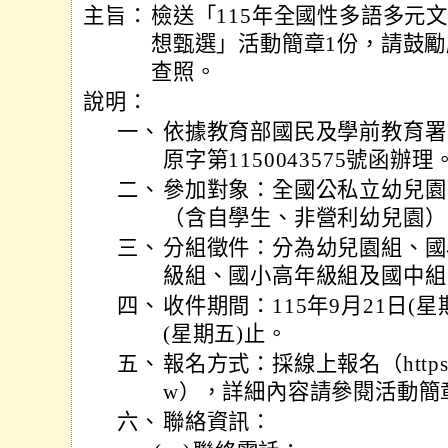
主旨：
檢送「115年全國性多語多元
想甄選」活動簡章1份，請鼓
查照。
說明：
一、
依據教育部國民及學前教育署1
原字第1150043575號函辦理
二、
參加對象：全國公私立幼兒園
（含自學生、非營利幼兒園）
三、
分組徵件：分為幼兒園組、國
級組、國小高年級組及國中組
四、
收件期間：115年9月21日(星期
(星期五)止。
五、
報名方式：採線上報名（https://m
w），詳細內容請參閱活動簡
六、
聯絡資訊：