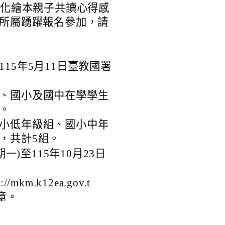
文化繪本親子共讀心得感
勵所屬踴躍報名參加，請
15年5月11日臺教國署
。
、國小及國中在學學生
。
小低年級組、國小中年
，共計5組。
一)至115年10月23日
km.k12ea.gov.t
章。